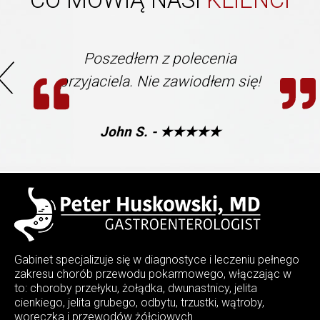
Poszedłem z polecenia
przyjaciela. Nie zawiodłem się!
John S. - ★★★★★
Gabinet specjalizuje się w diagnostyce i leczeniu pełnego
zakresu chorób przewodu pokarmowego, włączając w
to: choroby przełyku, żołądka, dwunastnicy, jelita
cienkiego, jelita grubego, odbytu, trzustki, wątroby,
woreczka i przewodów żółciowych.